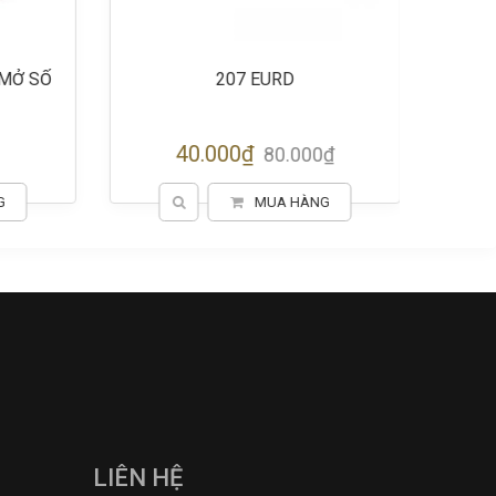
Ở SỐ
207 EURD
2120
40.000₫
80.000₫
MUA HÀNG
LIÊN HỆ