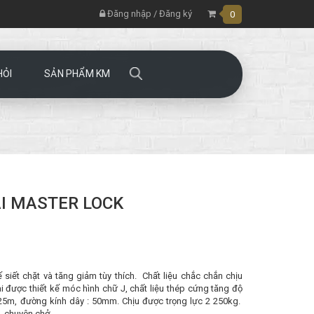
Đăng nhập
/
Đăng ký
0
HỎI
SẢN PHẨM KM
AI MASTER LOCK
siết chặt và tăng giảm tùy thích. Chất liệu chắc chắn chịu
được thiết kế móc hình chữ J, chất liệu thép cứng tăng độ
,25m, đường kính dây : 50mm. Chịu được trọng lực 2 250kg.
chuyên chở,...