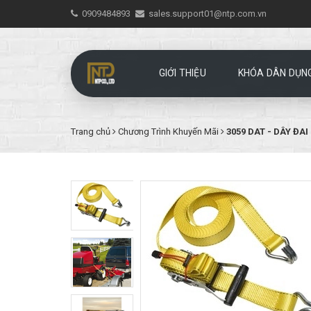
0909484893
sales.support01@ntp.com.vn
GIỚI THIỆU
KHÓA DÂN DỤN
Trang chủ
Chương Trình Khuyến Mãi
3059 DAT - DÂY ĐA