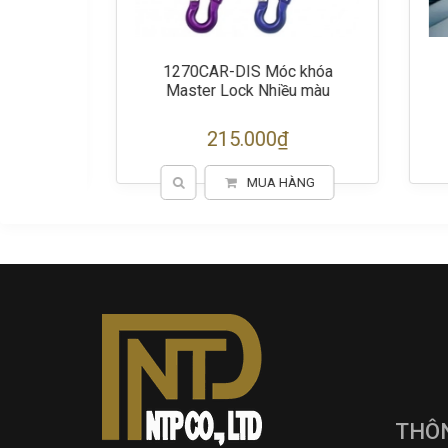
ây thun
1270CAR-DIS Móc khóa
2
m
Master Lock Nhiều màu
215.000₫
9
0₫
G
MUA HÀNG
THÔN