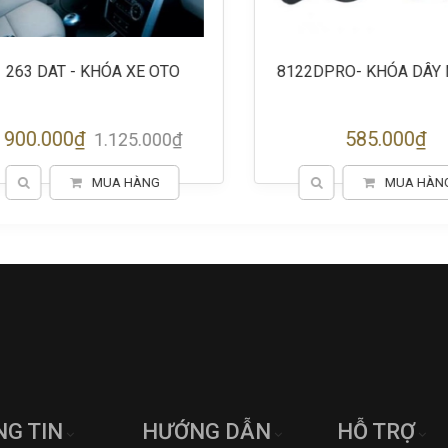
63 DAT - KHÓA XE OTO
8122DPRO- KHÓA DÂY M
00.000₫
585.000₫
1.125.000₫
MUA HÀNG
MUA HÀNG
G TIN
HƯỚNG DẪN
HỖ TRỢ