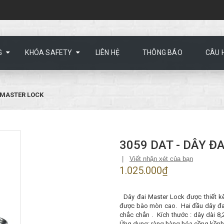
G
KHÓA SAFETY
LIÊN HỆ
THÔNG BÁO
CÂU 
I MASTER LOCK
3059 DAT - DÂY Đ
|
Viết nhận xét của bạn
1.025.000₫
Dây đai Master Lock được thiết kế 
được bào mòn cao. Hai đầu dây đai 
chắc chắn . Kích thước : dây dài 8
Ứng dụng: ràng hàng hóa cồng kềnh, 