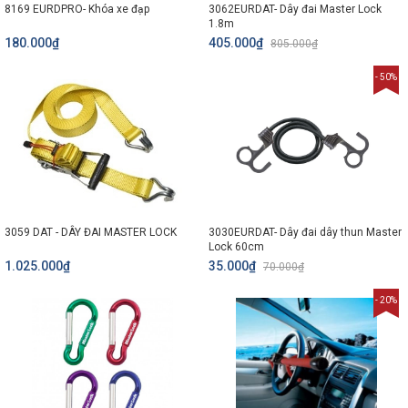
8169 EURDPRO- Khóa xe đạp
3062EURDAT- Dây đai Master Lock
1.8m
180.000₫
405.000₫
805.000₫
- 50%
3059 DAT - DÂY ĐAI MASTER LOCK
3030EURDAT- Dây đai dây thun Master
Lock 60cm
1.025.000₫
35.000₫
70.000₫
- 20%