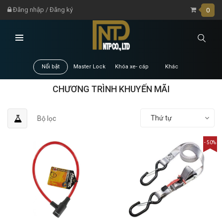
Đăng nhập
/
Đăng ký
0
Nổi bật
Master Lock
Khóa xe- cáp
Khác
CHƯƠNG TRÌNH KHUYẾN MÃI
Thứ tự
Bộ lọc
- 50%