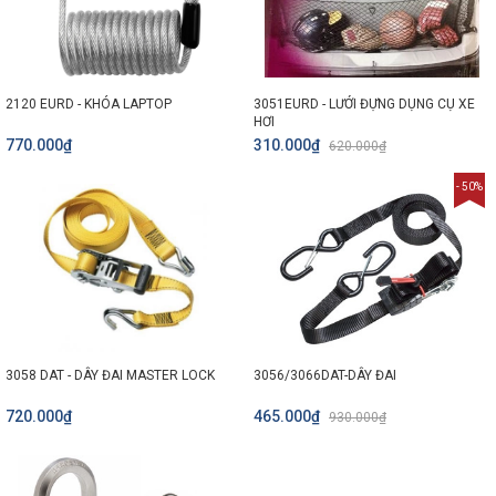
2120 EURD - KHÓA LAPTOP
3051EURD - LƯỚI ĐỰNG DỤNG CỤ XE
HƠI
770.000₫
310.000₫
620.000₫
- 50%
3058 DAT - DÂY ĐAI MASTER LOCK
3056/3066DAT-DÂY ĐAI
720.000₫
465.000₫
930.000₫