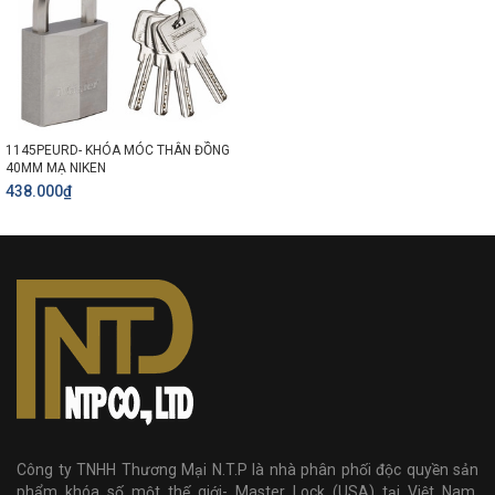
1145PEURD- KHÓA MÓC THÂN ĐỒNG
40MM MẠ NIKEN
438.000₫
Công ty TNHH Thương Mại N.T.P là nhà phân phối độc quyền sản
phẩm khóa số một thế giới- Master Lock (USA) tại Việt Nam.