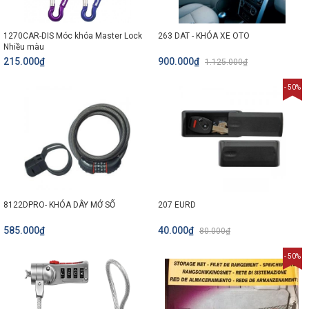
1270CAR-DIS Móc khóa Master Lock
263 DAT - KHÓA XE OTO
Nhiều màu
215.000₫
900.000₫
1.125.000₫
- 50%
8122DPRO- KHÓA DÂY MỞ SỐ
207 EURD
585.000₫
40.000₫
80.000₫
- 50%