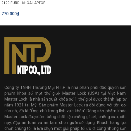
2120 EURD - KHÓA LAPTOP
770.000₫
Công ty TNHH Thương Mại N.T.P là nhà phân phối độc quyền sản
phẩm khóa số một thế giới- Master Lock (USA) tại Việt Nam.
Master Lock là nhà sản xuất khóa số 1 thế giới được thành lập từ
năm 1921 tại Mỹ. Sản phẩm Master Lock ra đời đúng với tên gọi
của nó, đó là “Ông chủ trong lĩnh vực khóa” Dòng sản phẩm khóa
Master Lock được làm bằng chất liệu chống gỉ sét, chống cưa, cắt,
nạy, đập an toàn và an tâm cho người sử dụng. Khách hàng lựa
chọn chúng tôi là lựa chọn một giải pháp tối ưu đi cùng những sản