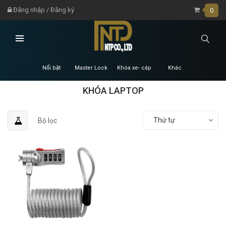
Đăng nhập
/
Đăng ký
0
Nổi bật
Master Lock
Khóa xe- cáp
Khác
KHÓA LAPTOP
Thứ tự
Bộ lọc