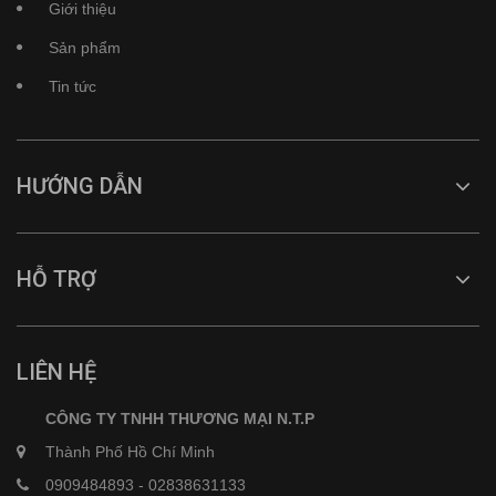
Giới thiệu
Sản phẩm
Tin tức
HƯỚNG DẪN
HỖ TRỢ
LIÊN HỆ
CÔNG TY TNHH THƯƠNG MẠI N.T.P
Thành Phố Hồ Chí Minh
0909484893
-
02838631133