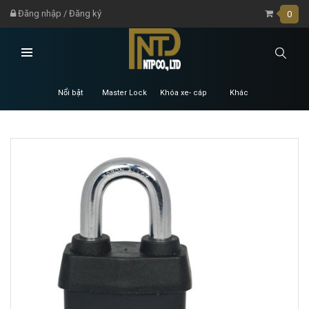
Đăng nhập
/
Đăng ký
0
Nổi bật
Master Lock
Khóa xe- cáp
Khác