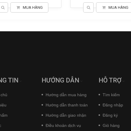
MUA HÀNG
MUA HÀNG
G TIN
HƯỚNG DẪN
HỖ TRỢ
 chủ
Hướng dẫn mua hàng
Tìm kiếm
hiệu
Hướng dẫn thanh toán
Đăng nhập
phẩm
Hướng dẫn giao nhận
Đăng ký
c
Điều khoản dịch vụ
Giỏ hàng