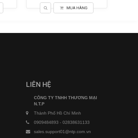
MUA HÀNG
LIÊN HỆ
CÔNG TY TNHH THƯƠNG MẠI
N.T.P
Thành Phố Hồ Chí Minh
0909484893
-
02838631133
sales.support01@ntp.com.vn