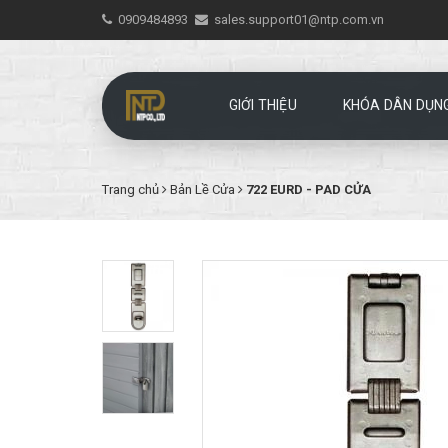
0909484893
sales.support01@ntp.com.vn
GIỚI THIỆU
KHÓA DÂN DỤN
Trang chủ
Bản Lề Cửa
722 EURD - PAD CỬA