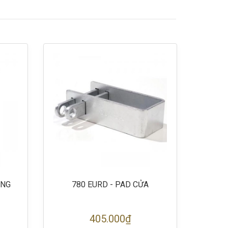
ỐNG
780 EURD - PAD CỬA
73
405.000₫