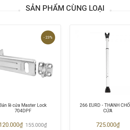
SẢN PHẨM CÙNG LOẠI
- 23%
Bản lề cửa Master Lock
266 EURD - THANH CH
704DPF
CỬA
120.000₫
725.000₫
155.000₫