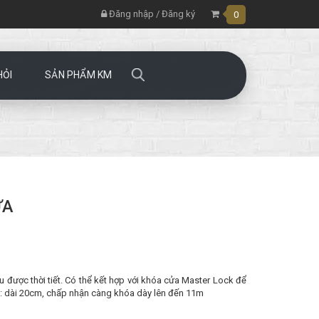
Đăng nhập
/
Đăng ký
0
HỎI
SẢN PHẨM KM
ỬA
ịu được thời tiết. Có thể kết hợp với khóa cửa Master Lock để
c : dài 20cm, chấp nhận càng khóa dày lên đến 11m