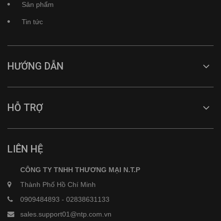
Sản phẩm
Tin tức
HƯỚNG DẪN
HỖ TRỢ
LIÊN HỆ
CÔNG TY TNHH THƯƠNG MẠI N.T.P
Thành Phố Hồ Chí Minh
0909484893
-
02838631133
sales.support01@ntp.com.vn