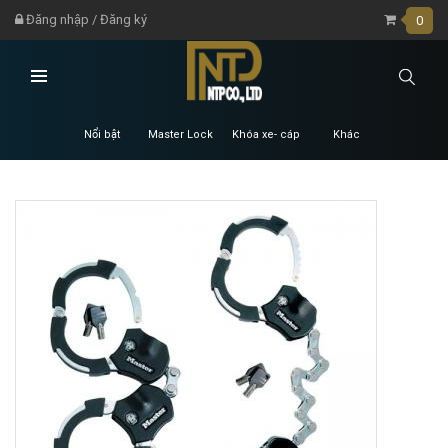
Đăng nhập
/
Đăng ký
0
Nổi bật
Master Lock
Khóa xe- cáp
Khác