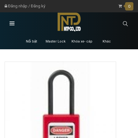
Đăng nhập
/
Đăng ký
0
Nổi bật
Master Lock
Khóa xe- cáp
Khác