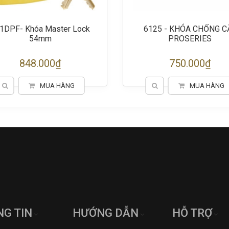
1DPF- Khóa Master Lock
6125 - KHÓA CHỐNG C
54mm
PROSERIES
848.000₫
750.000₫
MUA HÀNG
MUA HÀNG
G TIN
HƯỚNG DẪN
HỖ TRỢ