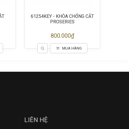
ẮT
61254KEY - KHÓA CHỐNG CẮT
61272
PROSERIES
800.000₫
MUA HÀNG
LIÊN HỆ