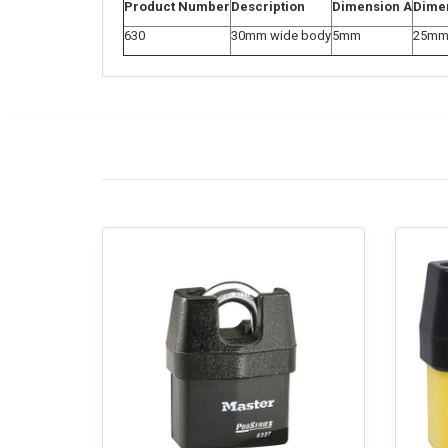
Product Number
Description
Dimension A
Dime
630
30mm wide body
5mm
25m