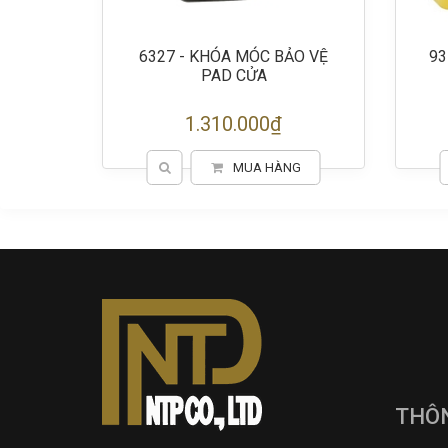
ẢO VỆ
6327 - KHÓA MÓC BẢO VỆ
93
PAD CỬA
1.310.000₫
G
MUA HÀNG
THÔN