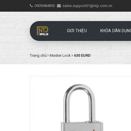
0909484893
sales.support01@ntp.com.vn
GIỚI THIỆU
KHÓA DÂN DỤN
Trang chủ
Master Lock
630 EURD