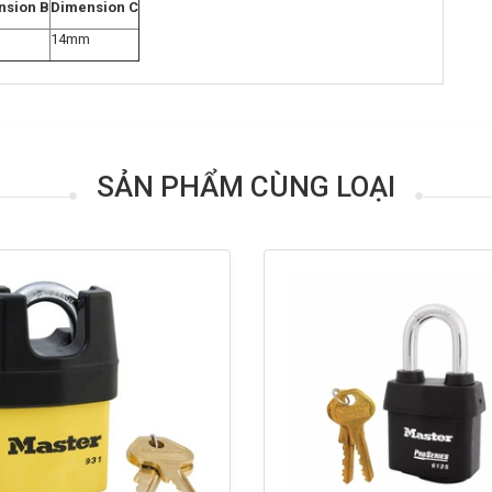
nsion B
Dimension C
m
14mm
SẢN PHẨM CÙNG LOẠI