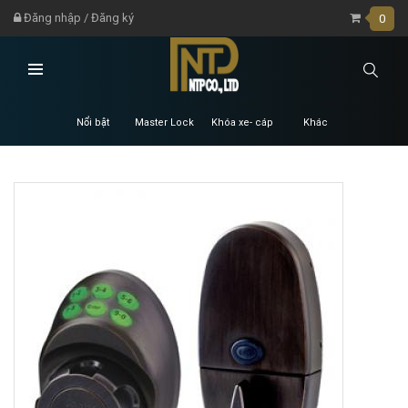
Đăng nhập
/
Đăng ký
0
Nổi bật
Master Lock
Khóa xe- cáp
Khác