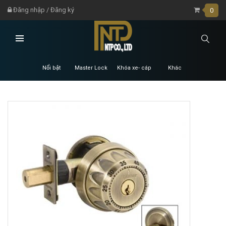
Đăng nhập
/
Đăng ký
0
Nổi bật
Master Lock
Khóa xe- cáp
Khác