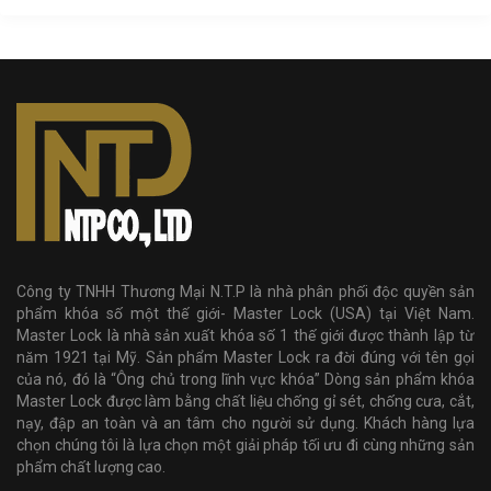
Công ty TNHH Thương Mại N.T.P là nhà phân phối độc quyền sản
phẩm khóa số một thế giới- Master Lock (USA) tại Việt Nam.
Master Lock là nhà sản xuất khóa số 1 thế giới được thành lập từ
năm 1921 tại Mỹ. Sản phẩm Master Lock ra đời đúng với tên gọi
của nó, đó là “Ông chủ trong lĩnh vực khóa” Dòng sản phẩm khóa
Master Lock được làm bằng chất liệu chống gỉ sét, chống cưa, cắt,
nạy, đập an toàn và an tâm cho người sử dụng. Khách hàng lựa
chọn chúng tôi là lựa chọn một giải pháp tối ưu đi cùng những sản
phẩm chất lượng cao.