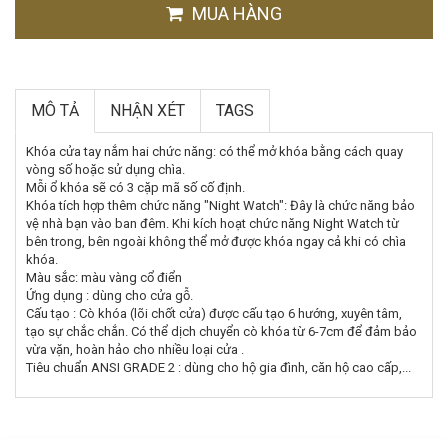
MUA HÀNG
MÔ TẢ
NHẬN XÉT
TAGS
Khóa cửa tay nắm hai chức năng: có thể mở khóa bằng cách quay
vòng số hoặc sử dụng chìa.
Mỗi ổ khóa sẽ có 3 cặp mã số cố định.
Khóa tích hợp thêm chức năng "Night Watch": Đây là chức năng bảo
vệ nhà bạn vào ban đêm. Khi kích hoạt chức năng Night Watch từ
bên trong, bên ngoài không thể mở được khóa ngay cả khi có chìa
khóa.
Màu sắc: màu vàng cổ điển
Ứng dụng : dùng cho cửa gỗ.
Cấu tạo : Cò khóa (lõi chốt cửa) được cấu tạo 6 hướng, xuyên tâm,
tạo sự chắc chắn. Có thể dịch chuyển cò khóa từ 6-7cm để đảm bảo
vừa vặn, hoàn hảo cho nhiều loại cửa .
Tiêu chuẩn ANSI GRADE 2 : dùng cho hộ gia đình, căn hộ cao cấp,...