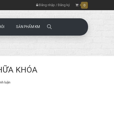
Đăng nhập
/
Đăng ký
0
HỎI
SẢN PHẨM KM
CHỮA KHÓA
nh luận