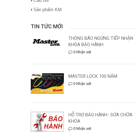
Câu hỏi
Sản phẩm KM
TIN TỨC MỚI
THÔNG BÁO NGỪNG TIẾP NHẬN
KHÓA BẢO HÀNH
0 Nhận xét
MASTER LOCK 100 NĂM
0 Nhận xét
HỖ TRỢ BẢO HÀNH- SỬA CHỮA
KHÓA
0 Nhận xét