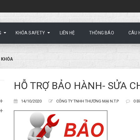
G
KHÓA SAFETY
LIÊN HỆ
THÔNG BÁO
CÂU 
A KHÓA
HỖ TRỢ BẢO HÀNH- SỬA 
+
14/10/2020
CÔNG TY TNHH THƯƠNG MẠI N.T.P
0 Bì
+