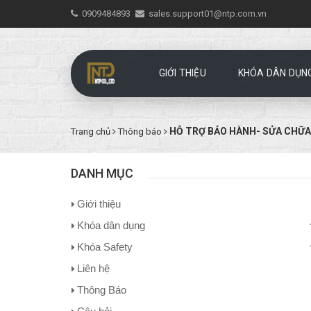
0909484893
sales.support01@ntp.com.vn
GIỚI THIỆU
KHÓA DÂN DỤN
HỖ TRỢ BẢO HÀNH- SỬA CHỮ
Trang chủ
Thông báo
DANH MỤC
Giới thiệu
Khóa dân dụng
Khóa Safety
Liên hệ
Thông Báo